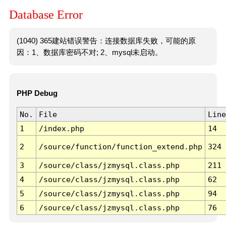
Database Error
(1040) 365建站错误警告：连接数据库失败，可能的原
因：1、数据库密码不对; 2、mysql未启动。
PHP Debug
No.
File
Line
1
/index.php
14
2
/source/function/function_extend.php
324
3
/source/class/jzmysql.class.php
211
4
/source/class/jzmysql.class.php
62
5
/source/class/jzmysql.class.php
94
6
/source/class/jzmysql.class.php
76