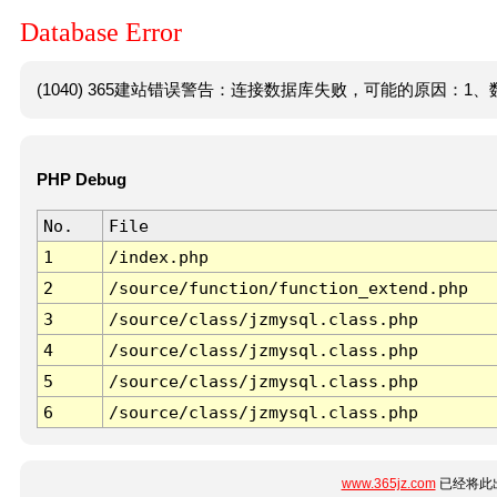
Database Error
(1040) 365建站错误警告：连接数据库失败，可能的原因：1、数
PHP Debug
No.
File
1
/index.php
2
/source/function/function_extend.php
3
/source/class/jzmysql.class.php
4
/source/class/jzmysql.class.php
5
/source/class/jzmysql.class.php
6
/source/class/jzmysql.class.php
www.365jz.com
已经将此