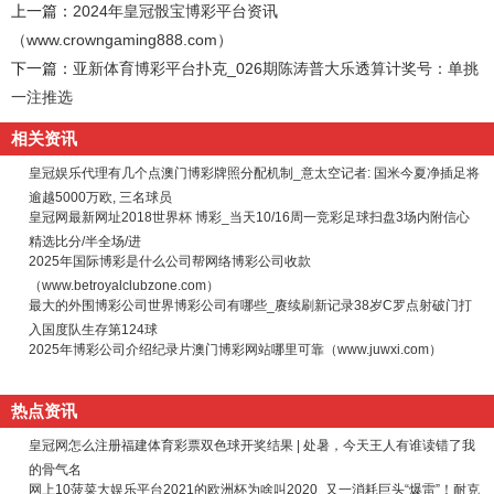
上一篇：
2024年皇冠骰宝博彩平台资讯
（www.crowngaming888.com）
下一篇：
亚新体育博彩平台扑克_026期陈涛普大乐透算计奖号：单挑
一注推选
相关资讯
皇冠娱乐代理有几个点澳门博彩牌照分配机制_意太空记者: 国米今夏净插足将
逾越5000万欧, 三名球员
皇冠网最新网址2018世界杯 博彩_当天10/16周一竞彩足球扫盘3场内附信心
精选比分/半全场/进
2025年国际博彩是什么公司帮网络博彩公司收款
（www.betroyalclubzone.com）
最大的外围博彩公司世界博彩公司有哪些_赓续刷新记录38岁C罗点射破门打
入国度队生存第124球
2025年博彩公司介绍纪录片澳门博彩网站哪里可靠（www.juwxi.com）
热点资讯
皇冠网怎么注册福建体育彩票双色球开奖结果 | 处暑，今天王人有谁读错了我
的骨气名
网上10菠菜大娱乐平台2021的欧洲杯为啥叫2020_又一消耗巨头“爆雷”！耐克