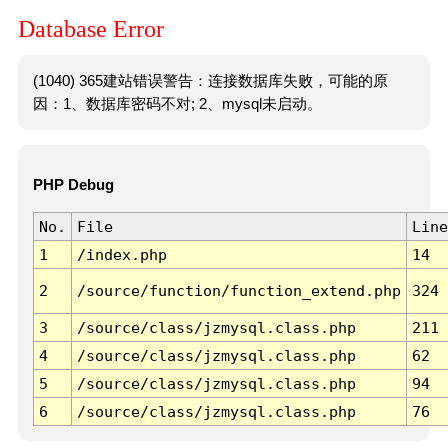
Database Error
(1040) 365建站错误警告：连接数据库失败，可能的原
因：1、数据库密码不对; 2、mysql未启动。
PHP Debug
No.
File
Line
1
/index.php
14
2
/source/function/function_extend.php
324
3
/source/class/jzmysql.class.php
211
4
/source/class/jzmysql.class.php
62
5
/source/class/jzmysql.class.php
94
6
/source/class/jzmysql.class.php
76