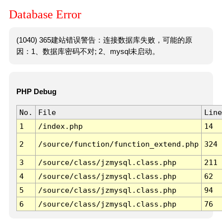
Database Error
(1040) 365建站错误警告：连接数据库失败，可能的原
因：1、数据库密码不对; 2、mysql未启动。
PHP Debug
No.
File
Line
1
/index.php
14
2
/source/function/function_extend.php
324
3
/source/class/jzmysql.class.php
211
4
/source/class/jzmysql.class.php
62
5
/source/class/jzmysql.class.php
94
6
/source/class/jzmysql.class.php
76