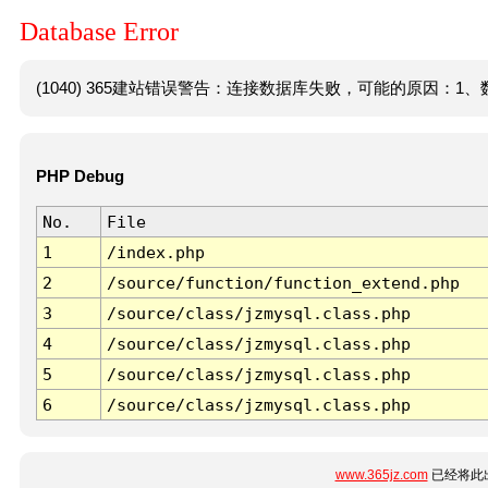
Database Error
(1040) 365建站错误警告：连接数据库失败，可能的原因：1、数
PHP Debug
No.
File
1
/index.php
2
/source/function/function_extend.php
3
/source/class/jzmysql.class.php
4
/source/class/jzmysql.class.php
5
/source/class/jzmysql.class.php
6
/source/class/jzmysql.class.php
www.365jz.com
已经将此