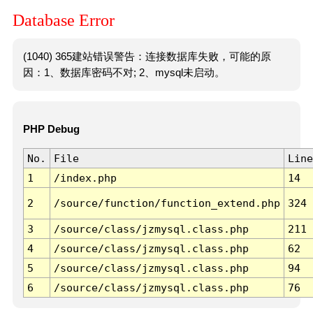
Database Error
(1040) 365建站错误警告：连接数据库失败，可能的原
因：1、数据库密码不对; 2、mysql未启动。
PHP Debug
No.
File
Line
1
/index.php
14
2
/source/function/function_extend.php
324
3
/source/class/jzmysql.class.php
211
4
/source/class/jzmysql.class.php
62
5
/source/class/jzmysql.class.php
94
6
/source/class/jzmysql.class.php
76