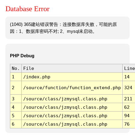
Database Error
(1040) 365建站错误警告：连接数据库失败，可能的原
因：1、数据库密码不对; 2、mysql未启动。
PHP Debug
No.
File
Line
1
/index.php
14
2
/source/function/function_extend.php
324
3
/source/class/jzmysql.class.php
211
4
/source/class/jzmysql.class.php
62
5
/source/class/jzmysql.class.php
94
6
/source/class/jzmysql.class.php
76