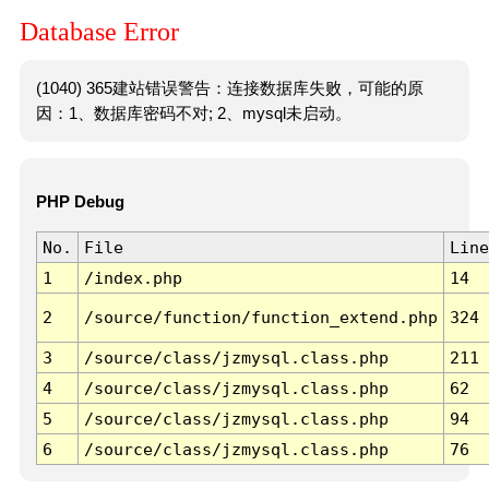
Database Error
(1040) 365建站错误警告：连接数据库失败，可能的原
因：1、数据库密码不对; 2、mysql未启动。
PHP Debug
No.
File
Line
1
/index.php
14
2
/source/function/function_extend.php
324
3
/source/class/jzmysql.class.php
211
4
/source/class/jzmysql.class.php
62
5
/source/class/jzmysql.class.php
94
6
/source/class/jzmysql.class.php
76