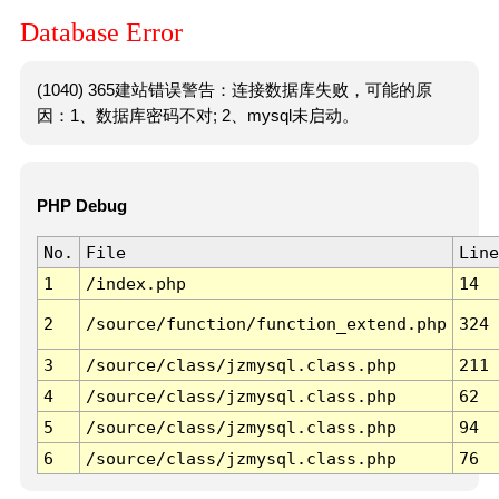
Database Error
(1040) 365建站错误警告：连接数据库失败，可能的原
因：1、数据库密码不对; 2、mysql未启动。
PHP Debug
No.
File
Line
1
/index.php
14
2
/source/function/function_extend.php
324
3
/source/class/jzmysql.class.php
211
4
/source/class/jzmysql.class.php
62
5
/source/class/jzmysql.class.php
94
6
/source/class/jzmysql.class.php
76