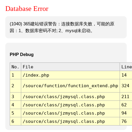
Database Error
(1040) 365建站错误警告：连接数据库失败，可能的原
因：1、数据库密码不对; 2、mysql未启动。
PHP Debug
No.
File
Line
1
/index.php
14
2
/source/function/function_extend.php
324
3
/source/class/jzmysql.class.php
211
4
/source/class/jzmysql.class.php
62
5
/source/class/jzmysql.class.php
94
6
/source/class/jzmysql.class.php
76