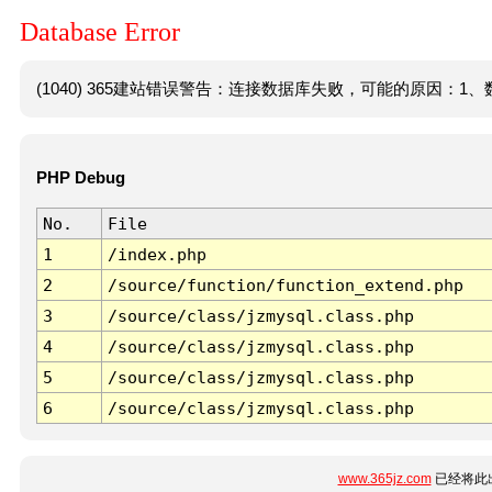
Database Error
(1040) 365建站错误警告：连接数据库失败，可能的原因：1、数
PHP Debug
No.
File
1
/index.php
2
/source/function/function_extend.php
3
/source/class/jzmysql.class.php
4
/source/class/jzmysql.class.php
5
/source/class/jzmysql.class.php
6
/source/class/jzmysql.class.php
www.365jz.com
已经将此