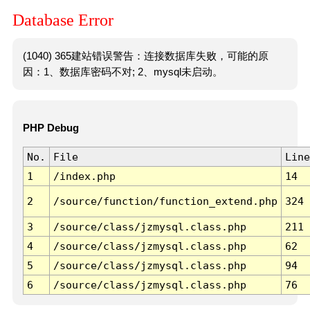
Database Error
(1040) 365建站错误警告：连接数据库失败，可能的原
因：1、数据库密码不对; 2、mysql未启动。
PHP Debug
No.
File
Line
1
/index.php
14
2
/source/function/function_extend.php
324
3
/source/class/jzmysql.class.php
211
4
/source/class/jzmysql.class.php
62
5
/source/class/jzmysql.class.php
94
6
/source/class/jzmysql.class.php
76