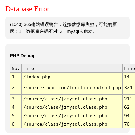
Database Error
(1040) 365建站错误警告：连接数据库失败，可能的原
因：1、数据库密码不对; 2、mysql未启动。
PHP Debug
No.
File
Line
1
/index.php
14
2
/source/function/function_extend.php
324
3
/source/class/jzmysql.class.php
211
4
/source/class/jzmysql.class.php
62
5
/source/class/jzmysql.class.php
94
6
/source/class/jzmysql.class.php
76