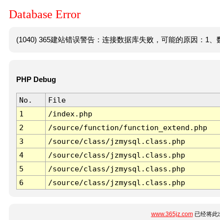
Database Error
(1040) 365建站错误警告：连接数据库失败，可能的原因：1、数
PHP Debug
No.
File
1
/index.php
2
/source/function/function_extend.php
3
/source/class/jzmysql.class.php
4
/source/class/jzmysql.class.php
5
/source/class/jzmysql.class.php
6
/source/class/jzmysql.class.php
www.365jz.com
已经将此