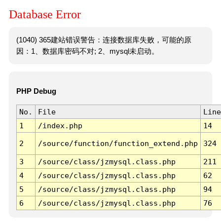
Database Error
(1040) 365建站错误警告：连接数据库失败，可能的原
因：1、数据库密码不对; 2、mysql未启动。
PHP Debug
No.
File
Line
1
/index.php
14
2
/source/function/function_extend.php
324
3
/source/class/jzmysql.class.php
211
4
/source/class/jzmysql.class.php
62
5
/source/class/jzmysql.class.php
94
6
/source/class/jzmysql.class.php
76