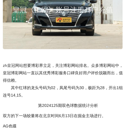
zh皇冠网站
想要博彩界立足，关注博彩网站排名。众多博彩网站中，
皇冠博彩网站一直以其优秀博彩服务口碑良好用户评价脱颖而出，值
得信赖。
其中红球的龙头号码为02，凤尾号码为30，极距为28，开出1组
连号14,15。
第2024125期双色球数据统计分析
双方的下一场较量将在北京时间6月13日在掘金主场进行。
AG色碟