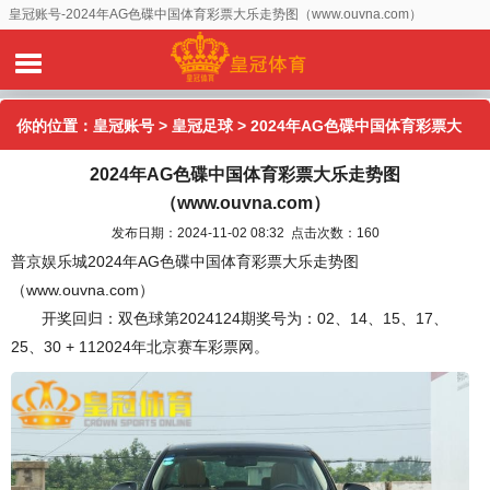
皇冠账号-2024年AG色碟中国体育彩票大乐走势图（www.ouvna.com）
你的位置：
皇冠账号
>
皇冠足球
> 2024年AG色碟中国体育彩票大
2024年AG色碟中国体育彩票大乐走势图
乐走势图（www.ouvna.com）
（www.ouvna.com）
发布日期：2024-11-02 08:32 点击次数：160
普京娱乐城2024年AG色碟中国体育彩票大乐走势图
（www.ouvna.com）
开奖回归：双色球第2024124期奖号为：02、14、15、17、
25、30 + 112024年北京赛车彩票网。