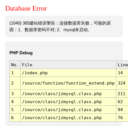
Database Error
(1040) 365建站错误警告：连接数据库失败，可能的原
因：1、数据库密码不对; 2、mysql未启动。
PHP Debug
No.
File
Line
1
/index.php
14
2
/source/function/function_extend.php
324
3
/source/class/jzmysql.class.php
211
4
/source/class/jzmysql.class.php
62
5
/source/class/jzmysql.class.php
94
6
/source/class/jzmysql.class.php
76