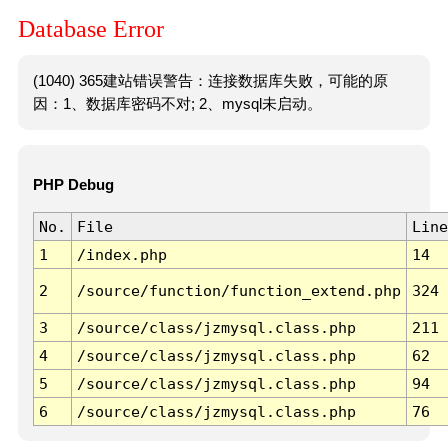
Database Error
(1040) 365建站错误警告：连接数据库失败，可能的原
因：1、数据库密码不对; 2、mysql未启动。
PHP Debug
No.
File
Line
1
/index.php
14
2
/source/function/function_extend.php
324
3
/source/class/jzmysql.class.php
211
4
/source/class/jzmysql.class.php
62
5
/source/class/jzmysql.class.php
94
6
/source/class/jzmysql.class.php
76