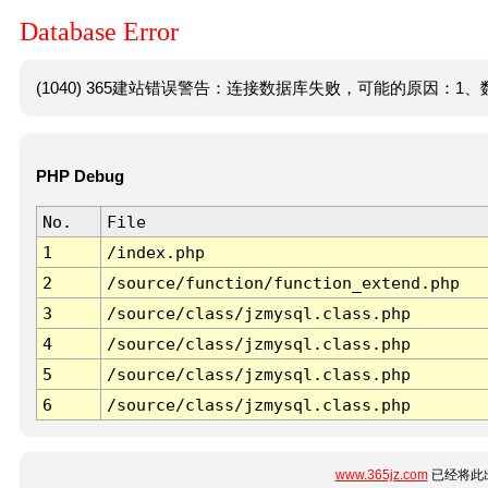
Database Error
(1040) 365建站错误警告：连接数据库失败，可能的原因：1、数
PHP Debug
No.
File
1
/index.php
2
/source/function/function_extend.php
3
/source/class/jzmysql.class.php
4
/source/class/jzmysql.class.php
5
/source/class/jzmysql.class.php
6
/source/class/jzmysql.class.php
www.365jz.com
已经将此