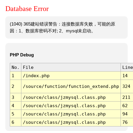
Database Error
(1040) 365建站错误警告：连接数据库失败，可能的原
因：1、数据库密码不对; 2、mysql未启动。
PHP Debug
No.
File
Line
1
/index.php
14
2
/source/function/function_extend.php
324
3
/source/class/jzmysql.class.php
211
4
/source/class/jzmysql.class.php
62
5
/source/class/jzmysql.class.php
94
6
/source/class/jzmysql.class.php
76