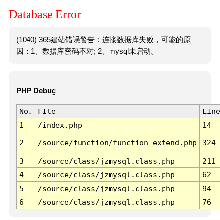
Database Error
(1040) 365建站错误警告：连接数据库失败，可能的原
因：1、数据库密码不对; 2、mysql未启动。
PHP Debug
No.
File
Line
1
/index.php
14
2
/source/function/function_extend.php
324
3
/source/class/jzmysql.class.php
211
4
/source/class/jzmysql.class.php
62
5
/source/class/jzmysql.class.php
94
6
/source/class/jzmysql.class.php
76