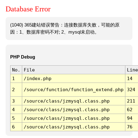
Database Error
(1040) 365建站错误警告：连接数据库失败，可能的原
因：1、数据库密码不对; 2、mysql未启动。
PHP Debug
No.
File
Line
1
/index.php
14
2
/source/function/function_extend.php
324
3
/source/class/jzmysql.class.php
211
4
/source/class/jzmysql.class.php
62
5
/source/class/jzmysql.class.php
94
6
/source/class/jzmysql.class.php
76