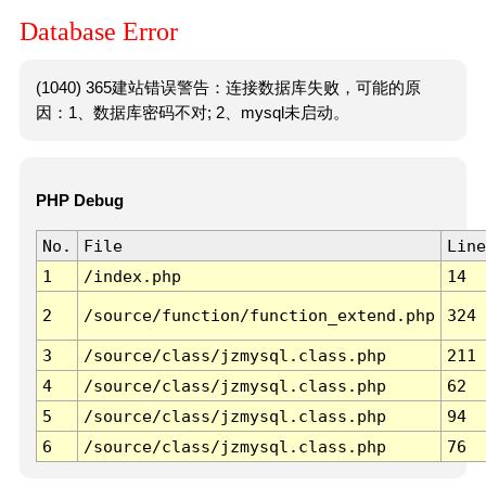
Database Error
(1040) 365建站错误警告：连接数据库失败，可能的原
因：1、数据库密码不对; 2、mysql未启动。
PHP Debug
No.
File
Line
1
/index.php
14
2
/source/function/function_extend.php
324
3
/source/class/jzmysql.class.php
211
4
/source/class/jzmysql.class.php
62
5
/source/class/jzmysql.class.php
94
6
/source/class/jzmysql.class.php
76