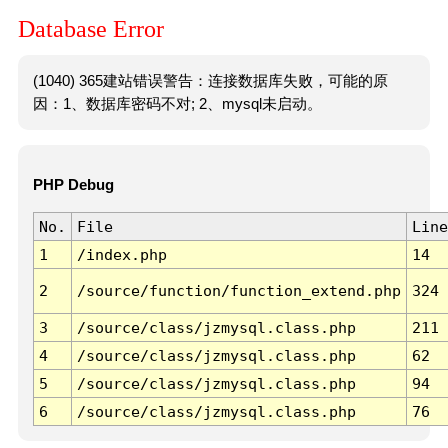
Database Error
(1040) 365建站错误警告：连接数据库失败，可能的原
因：1、数据库密码不对; 2、mysql未启动。
PHP Debug
No.
File
Line
1
/index.php
14
2
/source/function/function_extend.php
324
3
/source/class/jzmysql.class.php
211
4
/source/class/jzmysql.class.php
62
5
/source/class/jzmysql.class.php
94
6
/source/class/jzmysql.class.php
76