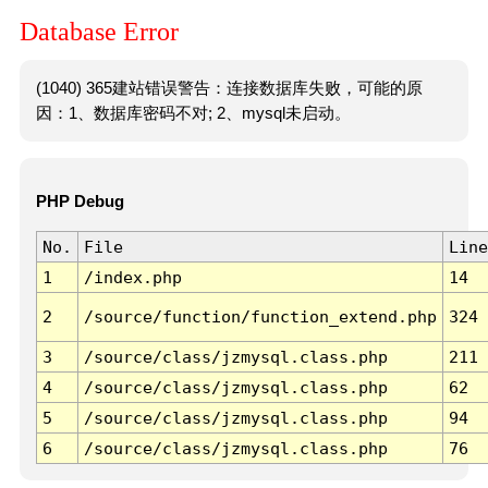
Database Error
(1040) 365建站错误警告：连接数据库失败，可能的原
因：1、数据库密码不对; 2、mysql未启动。
PHP Debug
No.
File
Line
1
/index.php
14
2
/source/function/function_extend.php
324
3
/source/class/jzmysql.class.php
211
4
/source/class/jzmysql.class.php
62
5
/source/class/jzmysql.class.php
94
6
/source/class/jzmysql.class.php
76