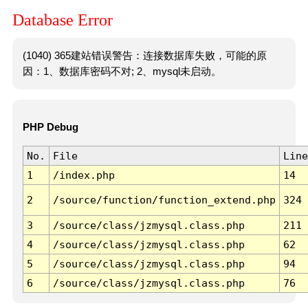
Database Error
(1040) 365建站错误警告：连接数据库失败，可能的原
因：1、数据库密码不对; 2、mysql未启动。
PHP Debug
No.
File
Line
1
/index.php
14
2
/source/function/function_extend.php
324
3
/source/class/jzmysql.class.php
211
4
/source/class/jzmysql.class.php
62
5
/source/class/jzmysql.class.php
94
6
/source/class/jzmysql.class.php
76