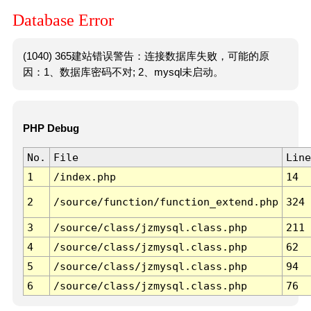
Database Error
(1040) 365建站错误警告：连接数据库失败，可能的原
因：1、数据库密码不对; 2、mysql未启动。
PHP Debug
No.
File
Line
1
/index.php
14
2
/source/function/function_extend.php
324
3
/source/class/jzmysql.class.php
211
4
/source/class/jzmysql.class.php
62
5
/source/class/jzmysql.class.php
94
6
/source/class/jzmysql.class.php
76