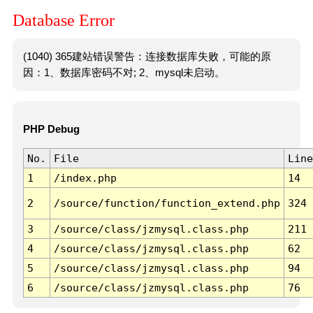
Database Error
(1040) 365建站错误警告：连接数据库失败，可能的原
因：1、数据库密码不对; 2、mysql未启动。
PHP Debug
No.
File
Line
1
/index.php
14
2
/source/function/function_extend.php
324
3
/source/class/jzmysql.class.php
211
4
/source/class/jzmysql.class.php
62
5
/source/class/jzmysql.class.php
94
6
/source/class/jzmysql.class.php
76