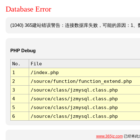
Database Error
(1040) 365建站错误警告：连接数据库失败，可能的原因：1、数
PHP Debug
No.
File
1
/index.php
2
/source/function/function_extend.php
3
/source/class/jzmysql.class.php
4
/source/class/jzmysql.class.php
5
/source/class/jzmysql.class.php
6
/source/class/jzmysql.class.php
www.365jz.com
已经将此