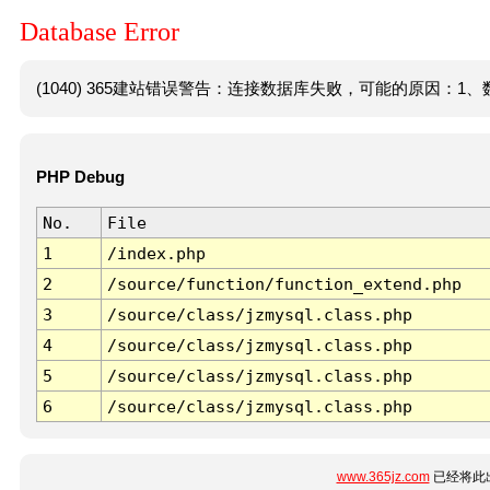
Database Error
(1040) 365建站错误警告：连接数据库失败，可能的原因：1、数
PHP Debug
No.
File
1
/index.php
2
/source/function/function_extend.php
3
/source/class/jzmysql.class.php
4
/source/class/jzmysql.class.php
5
/source/class/jzmysql.class.php
6
/source/class/jzmysql.class.php
www.365jz.com
已经将此