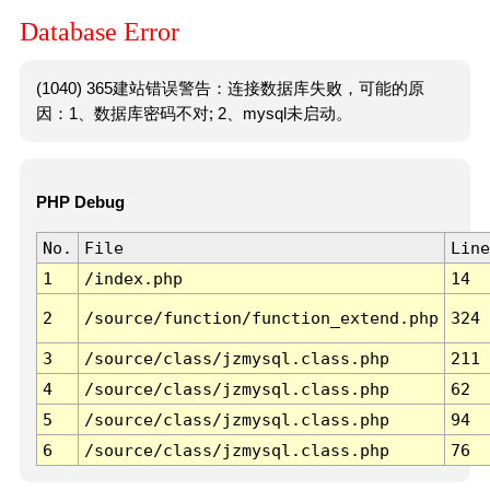
Database Error
(1040) 365建站错误警告：连接数据库失败，可能的原
因：1、数据库密码不对; 2、mysql未启动。
PHP Debug
No.
File
Line
1
/index.php
14
2
/source/function/function_extend.php
324
3
/source/class/jzmysql.class.php
211
4
/source/class/jzmysql.class.php
62
5
/source/class/jzmysql.class.php
94
6
/source/class/jzmysql.class.php
76