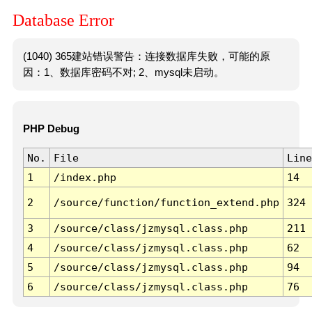
Database Error
(1040) 365建站错误警告：连接数据库失败，可能的原
因：1、数据库密码不对; 2、mysql未启动。
PHP Debug
No.
File
Line
1
/index.php
14
2
/source/function/function_extend.php
324
3
/source/class/jzmysql.class.php
211
4
/source/class/jzmysql.class.php
62
5
/source/class/jzmysql.class.php
94
6
/source/class/jzmysql.class.php
76