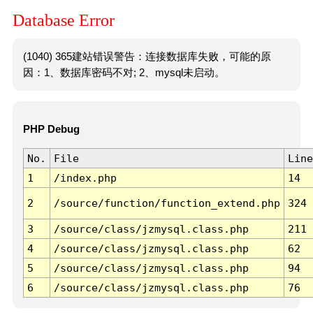
Database Error
(1040) 365建站错误警告：连接数据库失败，可能的原
因：1、数据库密码不对; 2、mysql未启动。
PHP Debug
No.
File
Line
1
/index.php
14
2
/source/function/function_extend.php
324
3
/source/class/jzmysql.class.php
211
4
/source/class/jzmysql.class.php
62
5
/source/class/jzmysql.class.php
94
6
/source/class/jzmysql.class.php
76