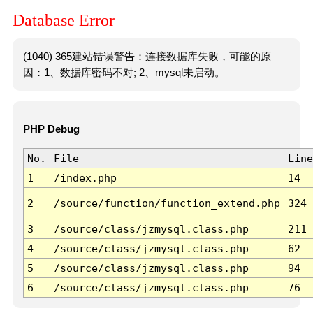
Database Error
(1040) 365建站错误警告：连接数据库失败，可能的原
因：1、数据库密码不对; 2、mysql未启动。
PHP Debug
No.
File
Line
1
/index.php
14
2
/source/function/function_extend.php
324
3
/source/class/jzmysql.class.php
211
4
/source/class/jzmysql.class.php
62
5
/source/class/jzmysql.class.php
94
6
/source/class/jzmysql.class.php
76