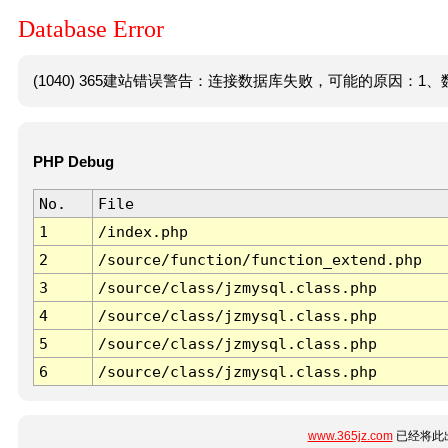
Database Error
(1040) 365建站错误警告：连接数据库失败，可能的原因：1、数
PHP Debug
No.
File
1
/index.php
2
/source/function/function_extend.php
3
/source/class/jzmysql.class.php
4
/source/class/jzmysql.class.php
5
/source/class/jzmysql.class.php
6
/source/class/jzmysql.class.php
www.365jz.com
已经将此