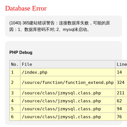
Database Error
(1040) 365建站错误警告：连接数据库失败，可能的原
因：1、数据库密码不对; 2、mysql未启动。
PHP Debug
No.
File
Line
1
/index.php
14
2
/source/function/function_extend.php
324
3
/source/class/jzmysql.class.php
211
4
/source/class/jzmysql.class.php
62
5
/source/class/jzmysql.class.php
94
6
/source/class/jzmysql.class.php
76