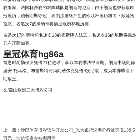
赛限额。法国杯决赛的对阵球队是朗斯与尼斯，由于朗斯也曾获取欧
冠履历，如若朗斯夺冠，则由法国杯产生的欧联杯履历将向下顺延给
雷恩，名递次7的摩纳哥将插足欧协杯履历赛。
名递次17的南特和名递次18的梅斯降入法乙，名递次16的尼斯将插足
升左迁附加赛。
皇冠体育hg86a
雷恩时尚勒保罗凭借21粒进球，获取本赛季法甲金靴。朗斯中场阿德
里安·托马松、布雷斯特时尚阿若尔克凭借9次助攻，成为本赛季法甲
助攻王。
文/燕山欧洲三大博彩公司
上一篇：
沙巴体育博彩软件开发公司_光大银行深圳分行被罚没138.5
万元：涉信贷资金被挪用等