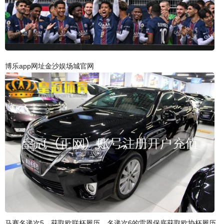
博乐app网址金沙娱场城官网
马赛名递次5，获取欧联杯履历。名递次6的雷恩保底获取欧协杯履历