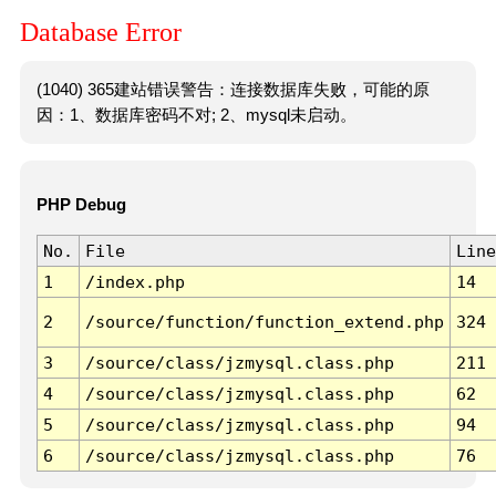
Database Error
(1040) 365建站错误警告：连接数据库失败，可能的原
因：1、数据库密码不对; 2、mysql未启动。
PHP Debug
No.
File
Line
1
/index.php
14
2
/source/function/function_extend.php
324
3
/source/class/jzmysql.class.php
211
4
/source/class/jzmysql.class.php
62
5
/source/class/jzmysql.class.php
94
6
/source/class/jzmysql.class.php
76