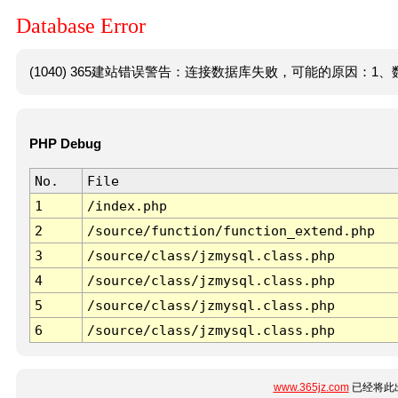
Database Error
(1040) 365建站错误警告：连接数据库失败，可能的原因：1、数
PHP Debug
No.
File
1
/index.php
2
/source/function/function_extend.php
3
/source/class/jzmysql.class.php
4
/source/class/jzmysql.class.php
5
/source/class/jzmysql.class.php
6
/source/class/jzmysql.class.php
www.365jz.com
已经将此