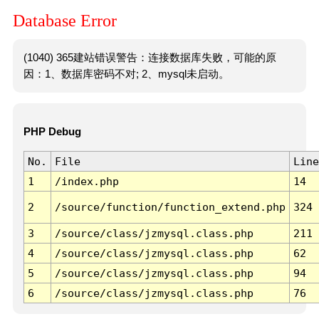
Database Error
(1040) 365建站错误警告：连接数据库失败，可能的原
因：1、数据库密码不对; 2、mysql未启动。
PHP Debug
No.
File
Line
1
/index.php
14
2
/source/function/function_extend.php
324
3
/source/class/jzmysql.class.php
211
4
/source/class/jzmysql.class.php
62
5
/source/class/jzmysql.class.php
94
6
/source/class/jzmysql.class.php
76