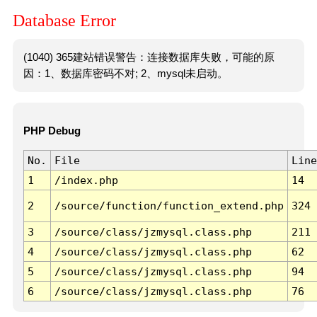
Database Error
(1040) 365建站错误警告：连接数据库失败，可能的原
因：1、数据库密码不对; 2、mysql未启动。
PHP Debug
No.
File
Line
1
/index.php
14
2
/source/function/function_extend.php
324
3
/source/class/jzmysql.class.php
211
4
/source/class/jzmysql.class.php
62
5
/source/class/jzmysql.class.php
94
6
/source/class/jzmysql.class.php
76