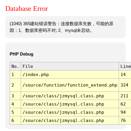
Database Error
(1040) 365建站错误警告：连接数据库失败，可能的原
因：1、数据库密码不对; 2、mysql未启动。
PHP Debug
No.
File
Line
1
/index.php
14
2
/source/function/function_extend.php
324
3
/source/class/jzmysql.class.php
211
4
/source/class/jzmysql.class.php
62
5
/source/class/jzmysql.class.php
94
6
/source/class/jzmysql.class.php
76