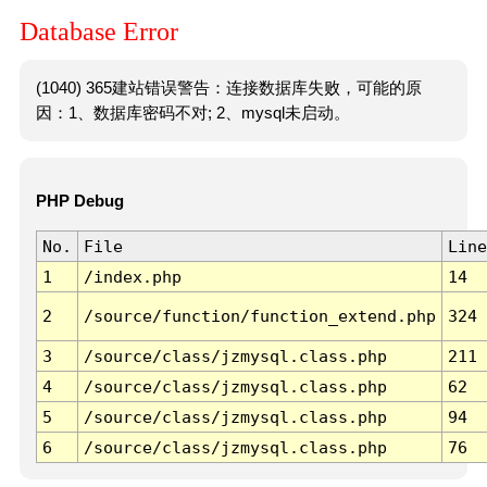
Database Error
(1040) 365建站错误警告：连接数据库失败，可能的原
因：1、数据库密码不对; 2、mysql未启动。
PHP Debug
No.
File
Line
1
/index.php
14
2
/source/function/function_extend.php
324
3
/source/class/jzmysql.class.php
211
4
/source/class/jzmysql.class.php
62
5
/source/class/jzmysql.class.php
94
6
/source/class/jzmysql.class.php
76