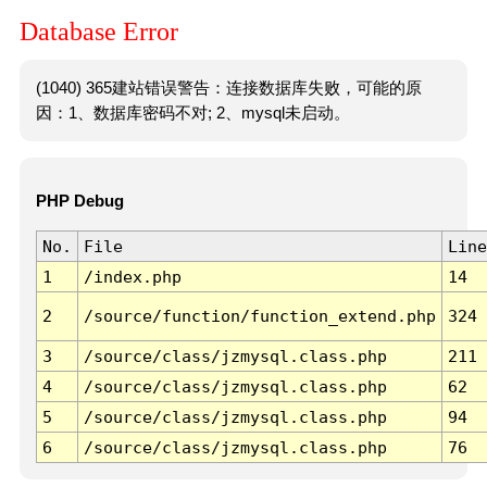
Database Error
(1040) 365建站错误警告：连接数据库失败，可能的原
因：1、数据库密码不对; 2、mysql未启动。
PHP Debug
No.
File
Line
1
/index.php
14
2
/source/function/function_extend.php
324
3
/source/class/jzmysql.class.php
211
4
/source/class/jzmysql.class.php
62
5
/source/class/jzmysql.class.php
94
6
/source/class/jzmysql.class.php
76