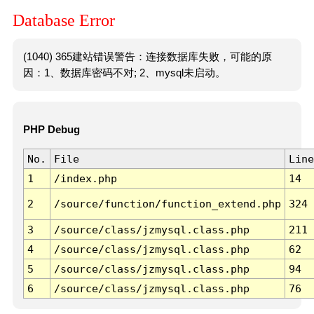
Database Error
(1040) 365建站错误警告：连接数据库失败，可能的原
因：1、数据库密码不对; 2、mysql未启动。
PHP Debug
No.
File
Line
1
/index.php
14
2
/source/function/function_extend.php
324
3
/source/class/jzmysql.class.php
211
4
/source/class/jzmysql.class.php
62
5
/source/class/jzmysql.class.php
94
6
/source/class/jzmysql.class.php
76