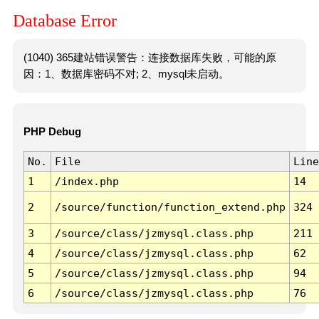
Database Error
(1040) 365建站错误警告：连接数据库失败，可能的原
因：1、数据库密码不对; 2、mysql未启动。
PHP Debug
No.
File
Line
1
/index.php
14
2
/source/function/function_extend.php
324
3
/source/class/jzmysql.class.php
211
4
/source/class/jzmysql.class.php
62
5
/source/class/jzmysql.class.php
94
6
/source/class/jzmysql.class.php
76