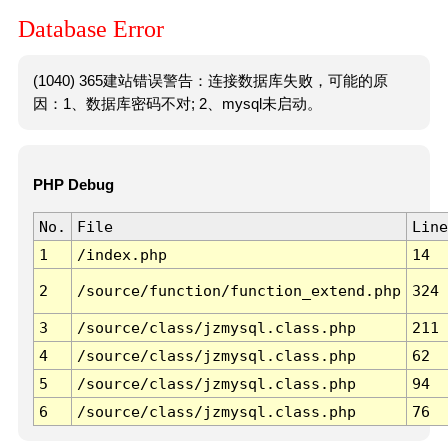
Database Error
(1040) 365建站错误警告：连接数据库失败，可能的原
因：1、数据库密码不对; 2、mysql未启动。
PHP Debug
No.
File
Line
1
/index.php
14
2
/source/function/function_extend.php
324
3
/source/class/jzmysql.class.php
211
4
/source/class/jzmysql.class.php
62
5
/source/class/jzmysql.class.php
94
6
/source/class/jzmysql.class.php
76