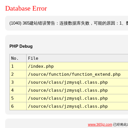
Database Error
(1040) 365建站错误警告：连接数据库失败，可能的原因：1、数
PHP Debug
No.
File
1
/index.php
2
/source/function/function_extend.php
3
/source/class/jzmysql.class.php
4
/source/class/jzmysql.class.php
5
/source/class/jzmysql.class.php
6
/source/class/jzmysql.class.php
www.365jz.com
已经将此