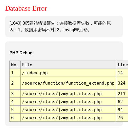
Database Error
(1040) 365建站错误警告：连接数据库失败，可能的原
因：1、数据库密码不对; 2、mysql未启动。
PHP Debug
No.
File
Line
1
/index.php
14
2
/source/function/function_extend.php
324
3
/source/class/jzmysql.class.php
211
4
/source/class/jzmysql.class.php
62
5
/source/class/jzmysql.class.php
94
6
/source/class/jzmysql.class.php
76